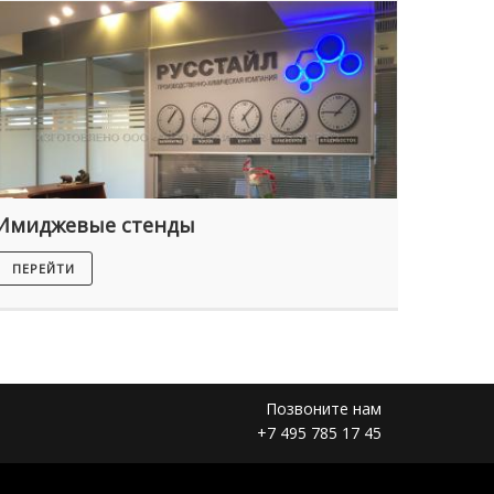
Имиджевые стенды
Штен
ПЕРЕЙТИ
ПЕРЕЙ
Позвоните нам
+7 495 785 17 45